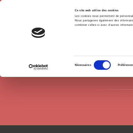
Ce site web utilise des cookies
Les cookies nous permettent de personnalis
Nous partageons également des informations
combiner celles-ci avec d'autres informatio
Accue
Auteurs
Jean-Pierre Hoss
Accueil
Sélection
Nécessaires
Préférence
du
consentement