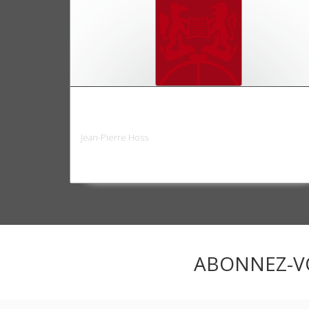
Communes en banlieue - Argenteuil et
Bezons
Jean-Pierre Hoss
ABONNEZ-V