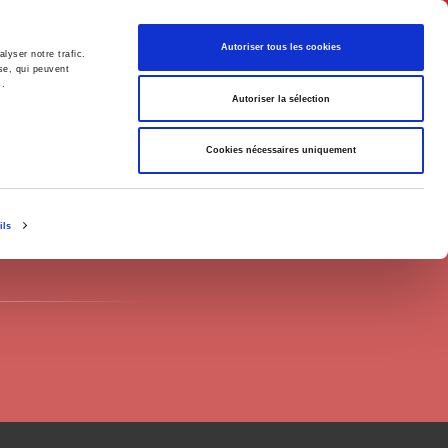
Français
Autoriser tous les cookies
lyser notre trafic.
se, qui peuvent
s.
Politique
Société
Autoriser la sélection
Cookies nécessaires uniquement
ils