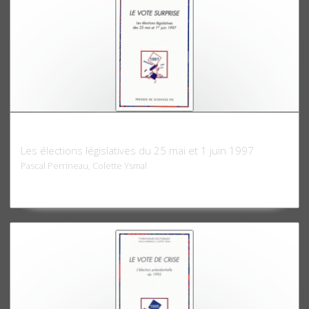
Le vote surprise
Les élections législatives du 25 mai et 1 juin 1997
Pascal Perrineau, Colette Ysmal