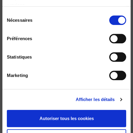
Le député français
services.
Roland Cayrol, Jean-Luc Parodi
Sélection
Nécessaires
du
consentement
Préférences
Statistiques
Marketing
Afficher les détails
Defferre parle
Colette Ysmal
Autoriser tous les cookies