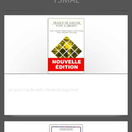
France de gauche, vote à droite ?
Jacques Capdevielle, Elisabeth Dupoirier