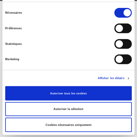
Sélection
Nécessaires
ABONNEZ-VOUS À NOS
du
consentement
REVUES
Préférences
Je m’abonne
Statistiques
Marketing
Afficher les détails
Autoriser tous les cookies
Maison d'édition dédiée aux sciences humaines et sociales, les
Presses de Sciences Po participent depuis leur création en 1976
Autoriser la sélection
à la transmission des savoirs et des idées
continuer
Cookies nécessaires uniquement
CONTACTS