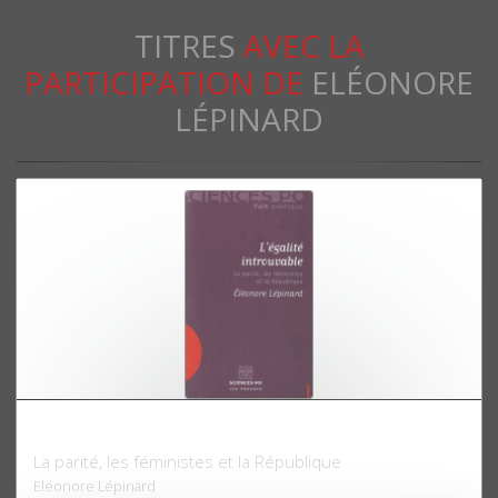
TITRES
AVEC LA
PARTICIPATION DE
ELÉONORE
LÉPINARD
L'égalité introuvable
La parité, les féministes et la République
Eléonore Lépinard