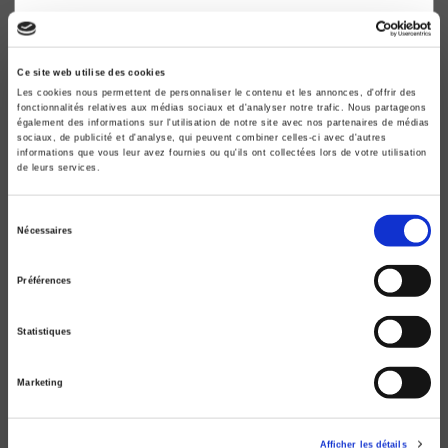
Ce site web utilise des cookies
Les cookies nous permettent de personnaliser le contenu et les annonces, d'offrir des
fonctionnalités relatives aux médias sociaux et d'analyser notre trafic. Nous partageons
également des informations sur l'utilisation de notre site avec nos partenaires de médias
sociaux, de publicité et d'analyse, qui peuvent combiner celles-ci avec d'autres
informations que vous leur avez fournies ou qu'ils ont collectées lors de votre utilisation
de leurs services.
Sélection
Nécessaires
du
consentement
Préférences
Raisons politiques 95, août 2024
Produire les « bons » et les « mauvais » sujets
Statistiques
féministes
Emmanuelle David, Eléonore Lépinard
Marketing
Afficher les détails