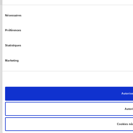
Sélection
Nécessaires
du
consentement
Préférences
Statistiques
Marketing
Autorise
Autori
Cookies né