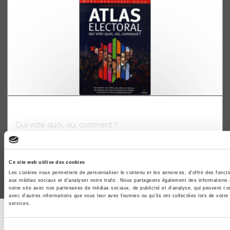
Atlas électoral 2007
Qui vote quoi, où, comment ?
Pascal Perrineau
Ce site web utilise des cookies
Les cookies nous permettent de personnaliser le contenu et les annonces, d'offrir des fonctio
aux médias sociaux et d'analyser notre trafic. Nous partageons également des informations su
notre site avec nos partenaires de médias sociaux, de publicité et d'analyse, qui peuvent co
avec d'autres informations que vous leur avez fournies ou qu'ils ont collectées lors de votre u
services.
ABONNEZ-VOUS À NOS
Sélection