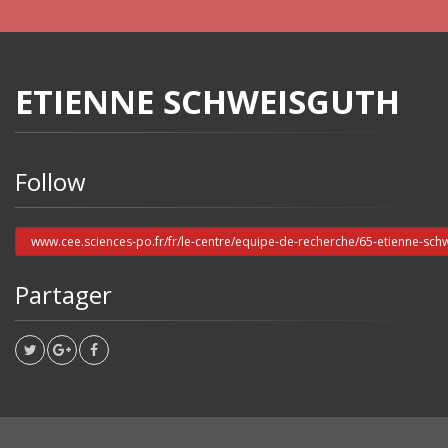
ETIENNE SCHWEISGUTH
Follow
www.cee.sciences-po.fr/fr/le-centre/equipe-de-recherche/65-etienne-sch
Partager