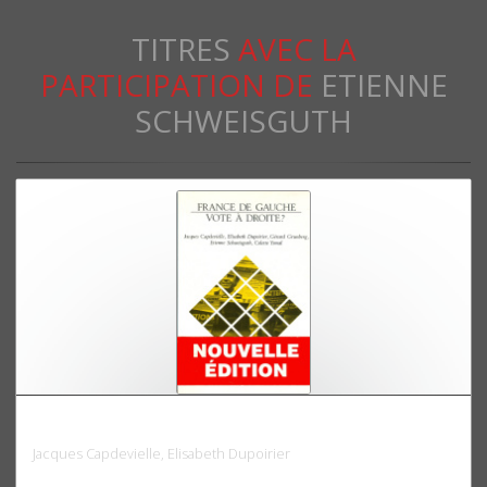
TITRES
AVEC LA
PARTICIPATION DE
ETIENNE
SCHWEISGUTH
France de gauche, vote à droite ?
Jacques Capdevielle, Elisabeth Dupoirier