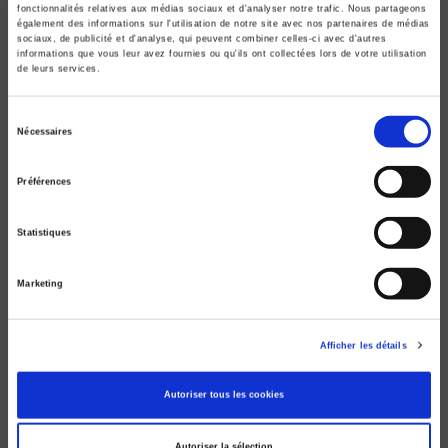
fonctionnalités relatives aux médias sociaux et d'analyser notre trafic. Nous partageons
également des informations sur l'utilisation de notre site avec nos partenaires de médias
sociaux, de publicité et d'analyse, qui peuvent combiner celles-ci avec d'autres
informations que vous leur avez fournies ou qu'ils ont collectées lors de votre utilisation
de leurs services.
Atlas de la mondialisation 2008
Sélection
Comprendre l'espace mondial contemporain - Dossier
Nécessaires
du
spécial Chine
consentement
Marie-Françoise Durand, Philippe Copinschi
Préférences
Bertrand Badie
Statistiques
Marketing
Afficher les détails
Autoriser tous les cookies
Autoriser la sélection