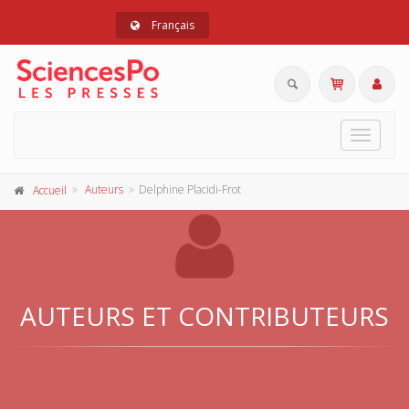
Français
Toggle
navigat
Auteurs
Delphine Placidi-Frot
Accueil
AUTEURS ET CONTRIBUTEURS