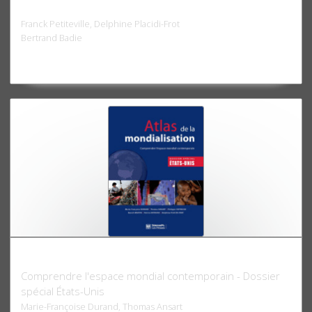
Négociations internationales
Franck Petiteville, Delphine Placidi-Frot
Bertrand Badie
Atlas de la mondialisation
Comprendre l'espace mondial contemporain - Dossier
spécial États-Unis
Marie-Françoise Durand, Thomas Ansart