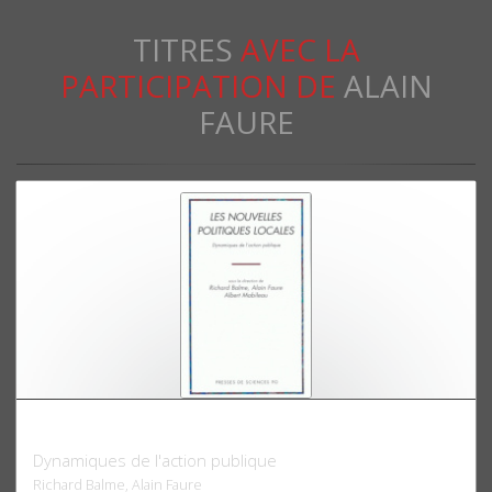
TITRES
AVEC LA
PARTICIPATION DE
ALAIN
FAURE
Les nouvelles politiques locales
Dynamiques de l'action publique
Richard Balme, Alain Faure