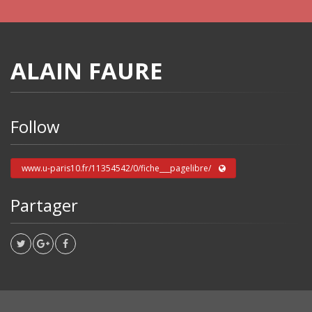
ALAIN FAURE
Follow
www.u-paris10.fr/11354542/0/fiche___pagelibre/
Partager