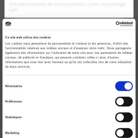
Association française de science politique, Centre de politologie
Lyon
Ce site web utilise des cookies
Les cookies nous permettent de personnaliser le contenu et les annonces, d'offrir des
fonctionnalités relatives aux médias sociaux et d'analyser notre trafic. Nous partageons
également des informations sur l'utilisation de notre site avec nos partenaires de médias
sociaux, de publicité et d'analyse, qui peuvent combiner celles-ci avec d'autres
informations que vous leur avez fournies ou qu'ils ont collectées lors de votre utilisation
de leurs services.
Sélection
Nécessaires
du
Une "French touch" dans l'analyse des politiques
consentement
publiques ?
Préférences
Laurie Boussaguet, Sophie Jacquot
Statistiques
Marketing