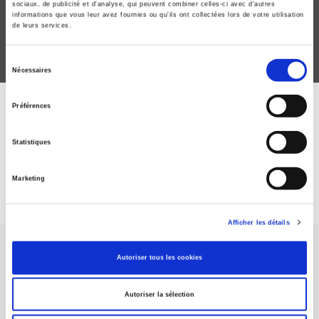
sociaux, de publicité et d'analyse, qui peuvent combiner celles-ci avec d'autres
informations que vous leur avez fournies ou qu'ils ont collectées lors de votre utilisation
de leurs services.
Sélection
Nécessaires
du
consentement
Préférences
ABONNEZ-VOUS À NOS
REVUES
Statistiques
Marketing
Je m’abonne
Afficher les détails
Autoriser tous les cookies
Autoriser la sélection
Maison d'édition dédiée aux sciences humaines et sociales, les