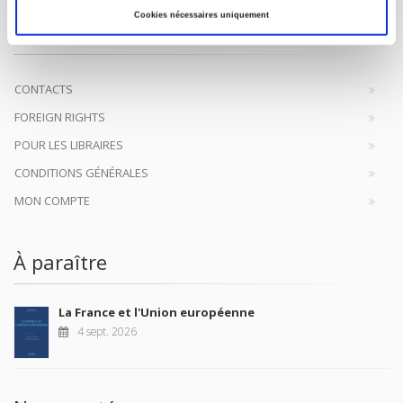
Presses de Sciences Po participent depuis leur création en 1976
Cookies nécessaires uniquement
à la transmission des savoirs et des idées
continuer
CONTACTS
FOREIGN RIGHTS
POUR LES LIBRAIRES
CONDITIONS GÉNÉRALES
MON COMPTE
À paraître
La France et l'Union européenne
4 sept. 2026