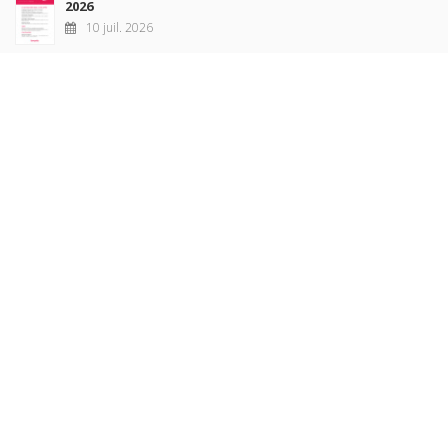
2026
10 juil. 2026
Revue française de sociologie 66 3/4, juillet-décembre
2026
7 juil. 2026
Sociétés contemporaines 139, 2025
6 juil. 2026
Raisons politiques 102, mai 2026
23 juin 2026
plus de titres
Rechercher