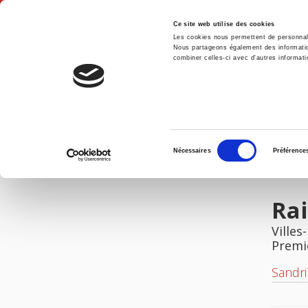
Ce site web utilise des cookies
Les cookies nous permettent de personnalis
Nous partageons également des informations
combiner celles-ci avec d'autres informatio
Accue
Raisons politiques 15, 2004
Accueil
Sélection
Nécessaires
Préférence
du
IMAGES
consentement
Rai
Villes
Premi
Sandri