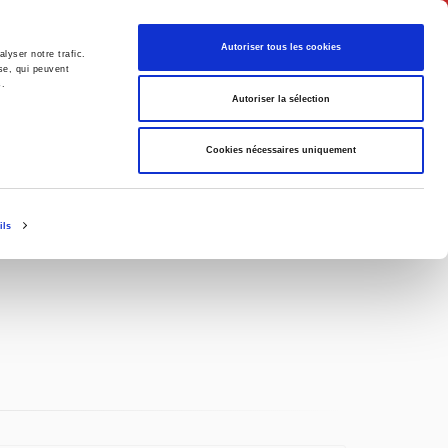
Français
Autoriser tous les cookies
lyser notre trafic.
se, qui peuvent
s.
Politique
Société
Autoriser la sélection
Cookies nécessaires uniquement
ils