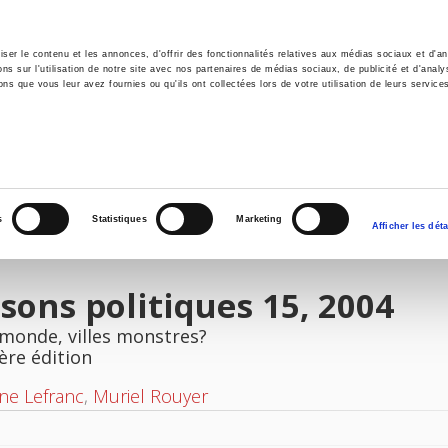
er le contenu et les annonces, d'offrir des fonctionnalités relatives aux médias sociaux et d'ana
 sur l'utilisation de notre site avec nos partenaires de médias sociaux, de publicité et d'analy
ns que vous leur avez fournies ou qu'ils ont collectées lors de votre utilisation de leurs service
il
Environnement
Histoire
International
s
Statistiques
Marketing
Afficher les déta
sons politiques 15, 2004
-monde, villes monstres?
ère édition
ne Lefranc
,
Muriel Rouyer