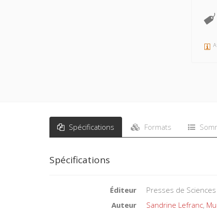
A
Spécifications
Formats
Somm
Spécifications
Éditeur
Presses de Sciences
Auteur
Sandrine Lefranc
,
Mur