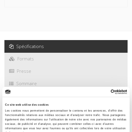
Spécifications
Formats
Presse
Sommaire
Spécifications
Ce site web utilise des cookies
Les cookies nous permettent de personnaliser le contenu et les annonces, d'offrir des
fonctionnalités relatives aux médias sociaux et d'analyser notre trafic. Nous partageons
également des informations sur l'utilisation de notre site avec nos partenaires de médias
Éditeur
sociaux, de publicité et d'analyse, qui peuvent combiner celles-ci avec d'autres
Presses de Sciences Po
informations que vous leur avez fournies ou qu'ils ont collectées lors de votre utilisation