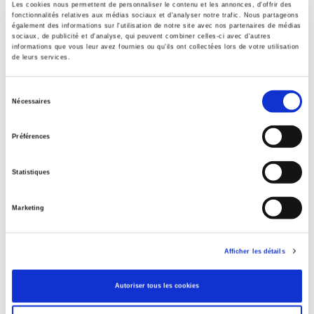
Auteur
Les cookies nous permettent de personnaliser le contenu et les annonces, d'offrir des
fonctionnalités relatives aux médias sociaux et d'analyser notre trafic. Nous partageons
Donna Della Porta
,
Olivier Fillieule
également des informations sur l'utilisation de notre site avec nos partenaires de médias
sociaux, de publicité et d'analyse, qui peuvent combiner celles-ci avec d'autres
Collection
informations que vous leur avez fournies ou qu'ils ont collectées lors de votre utilisation
Académique
de leurs services.
Langue
français
Sélection
Nécessaires
du
Mots clés
consentement
Manifestation
,
Mobilisations Politiques
Préférences
Catégorie (éditeur)
Internet Hierarchy
>
Sociologie
>
Sociétés en mouvement
Statistiques
Catégorie (éditeur)
Internet Hierarchy
>
Sociologie
>
Sociétés en mouvement
Marketing
Catégorie (éditeur)
Internet Hierarchy
>
Société
Afficher les détails
Catégorie (éditeur)
Internet Hierarchy
>
Sociologie
Autoriser tous les cookies
BISAC Subject Heading
POL000000 POLITICAL SCIENCE