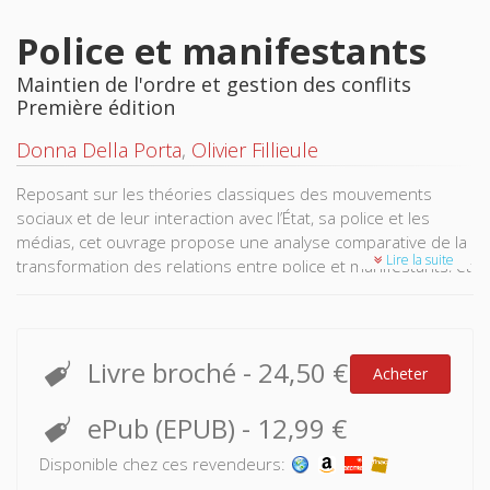
Police et manifestants
Maintien de l'ordre et gestion des conflits
Première édition
Donna Della Porta
,
Olivier Fillieule
Reposant sur les théories classiques des mouvements
sociaux et de leur interaction avec l’État, sa police et les
médias, cet ouvrage propose une analyse comparative de la
Lire la suite
transformation des relations entre police et manifestants, et
plus largement celle de la gestion des mouvements sociaux
et du maintien de l’ordre par les États. Les auteurs
observent, malgré une relative euphémisation de la violence
dans les relations entre policiers et manifestants, de fortes
Livre broché
-
24,50 €
Acheter
différences selon les situations. En démocratie même, la
tendance à la pacification des conflits n’est pas linéaire,
ePub (EPUB)
-
12,99 €
compte tenu du contexte international lié au terrorisme et
au fondamentalisme musulman. L’ouvrage s’appuie sur des
Disponible chez ces revendeurs:
exemples concrets en Europe, aux États-Unis, en Afrique, au