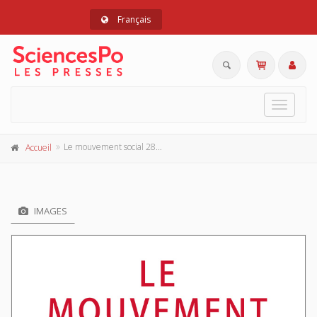
Français
Toggle
navigat
Le mouvement social 289, octobre-décembre 2024
Accueil
IMAGES