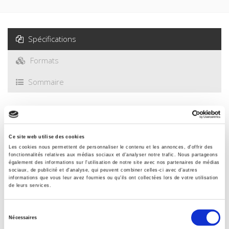
Spécifications
Formats
Sommaire
Spécifications
Ce site web utilise des cookies
Éditeur
Les cookies nous permettent de personnaliser le contenu et les annonces, d'offrir des
fonctionnalités relatives aux médias sociaux et d'analyser notre trafic. Nous partageons
Presses de Sciences Po
également des informations sur l'utilisation de notre site avec nos partenaires de médias
sociaux, de publicité et d'analyse, qui peuvent combiner celles-ci avec d'autres
Auteur
informations que vous leur avez fournies ou qu'ils ont collectées lors de votre utilisation
de leurs services.
Revue
Revue française de science politique
Sélection
ISSN
Nécessaires
du
00352950