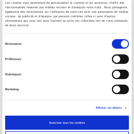
Les cookies nous permettent de personnaliser le contenu et les annonces, d'offrir des
Marc FERRY
,
Pierre Hassner
,
Guy Hermet
,
Christophe
fonctionnalités relatives aux médias sociaux et d'analyser notre trafic. Nous partageons
Jaffrelot
,
Philip Resnick
,
Daniel Sabbagh
,
Anne-Marie Thiesse
,
également des informations sur l'utilisation de notre site avec nos partenaires de médias
Paul Zawadzki
sociaux, de publicité et d'analyse, qui peuvent combiner celles-ci avec d'autres
informations que vous leur avez fournies ou qu'ils ont collectées lors de votre utilisation
Collection
de leurs services.
Références
Sélection
Langue
Nécessaires
du
français
consentement
Mots clés
Préférences
Identité
,
Nationalisme
Catégorie (éditeur)
Statistiques
Internet Hierarchy
>
Science politique
>
Théorie politique
Catégorie (éditeur)
Marketing
Internet Hierarchy
>
Politique
Catégorie (éditeur)
Afficher les détails
Internet Hierarchy
>
Science politique
BISAC Subject Heading
Autoriser tous les cookies
POL000000 POLITICAL SCIENCE