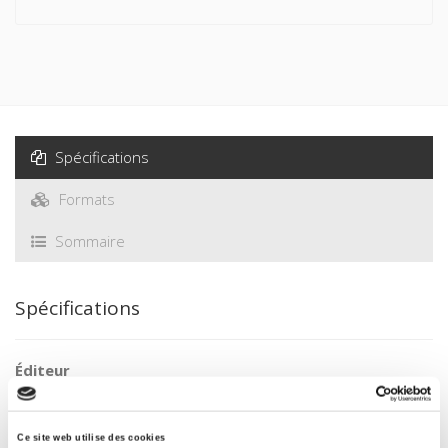
Spécifications
Formats
Sommaire
Spécifications
Éditeur
Presses de Sciences Po
Avec
Ce site web utilise des cookies
Pierre Birnbaum
,
Astrid von Busekist
,
Alain Dieckhoff
,
Jean-