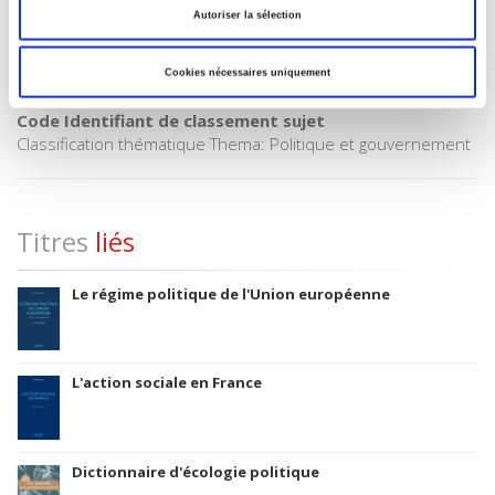
Code publique Onix
Autoriser la sélection
06 Professionnel et académique
Date de première publication du titre
Cookies nécessaires uniquement
02 octobre 2006
Code Identifiant de classement sujet
Classification thématique Thema: Politique et gouvernement
Titres
liés
Le régime politique de l'Union européenne
L'action sociale en France
Dictionnaire d'écologie politique