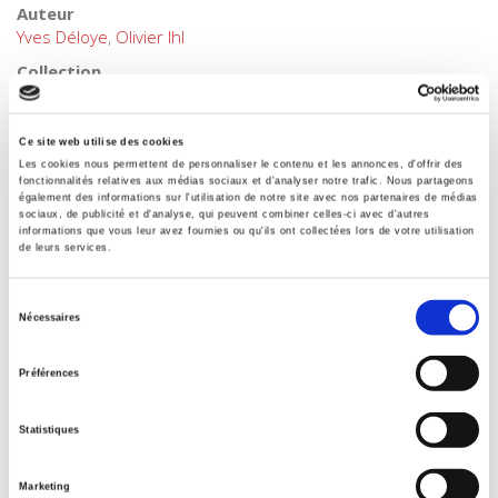
Auteur
Yves Déloye
,
Olivier Ihl
Collection
Références
Langue
Ce site web utilise des cookies
français
Les cookies nous permettent de personnaliser le contenu et les annonces, d'offrir des
fonctionnalités relatives aux médias sociaux et d'analyser notre trafic. Nous partageons
Mots clés
également des informations sur l'utilisation de notre site avec nos partenaires de médias
Comportements politiques
,
États-Unis
,
France
,
sociaux, de publicité et d'analyse, qui peuvent combiner celles-ci avec d'autres
Représentation politique
,
Sociologie électorale
,
suffrage
informations que vous leur avez fournies ou qu'ils ont collectées lors de votre utilisation
de leurs services.
électoral
Catégorie (éditeur)
Sélection
Internet Hierarchy
>
Science politique
>
Fait politique
Nécessaires
du
Catégorie (éditeur)
consentement
Internet Hierarchy
>
Sociologie
>
Sociologie électorale
Préférences
Catégorie (éditeur)
Internet Hierarchy
>
Science politique
>
Vie politique
Statistiques
Catégorie (éditeur)
Internet Hierarchy
>
Politique
Marketing