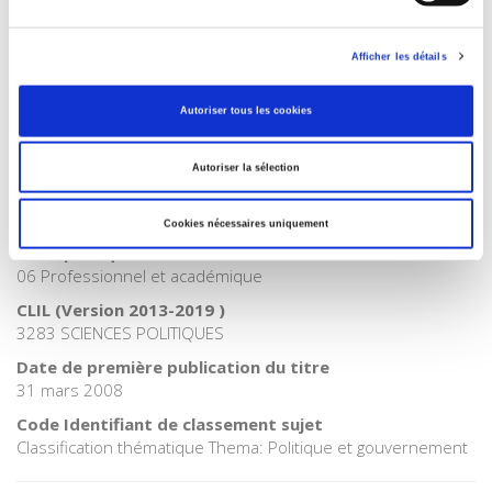
Catégorie (éditeur)
Internet Hierarchy
>
Science politique
Afficher les détails
Catégorie (éditeur)
Internet Hierarchy
>
Société
Autoriser tous les cookies
Catégorie (éditeur)
Internet Hierarchy
>
Sociologie
Autoriser la sélection
BISAC Subject Heading
POL000000 POLITICAL SCIENCE
Cookies nécessaires uniquement
Code publique Onix
06 Professionnel et académique
CLIL (Version 2013-2019 )
3283 SCIENCES POLITIQUES
Date de première publication du titre
31 mars 2008
Code Identifiant de classement sujet
Classification thématique Thema: Politique et gouvernement