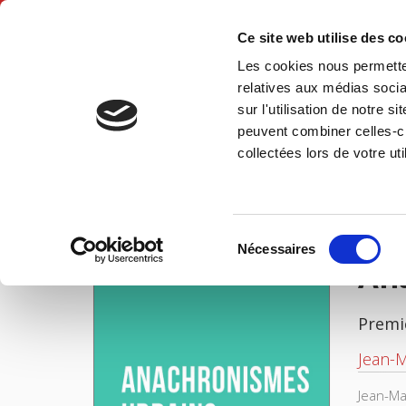
Ce site web utilise des c
Les cookies nous permetten
Accue
relatives aux médias socia
sur l'utilisation de notre 
peuvent combiner celles-ci
Anachronismes urbains
Accueil
collectées lors de votre uti
IMAGES
Sélection
Nécessaires
du
An
consentement
Premi
Jean-M
Jean-Ma