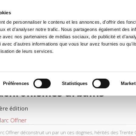
ookies
t de personnaliser le contenu et les annonces, d'offrir des fonct
il
Environnement
Histoire
International
ux et d'analyser notre trafic. Nous partageons également des in
site avec nos partenaires de médias sociaux, de publicité et d'anal
 avec d'autres informations que vous leur avez fournies ou qu'il
lisation de leurs services.
Préférences
Statistiques
Market
achronismes urbains
ère édition
arc Offner
rc Offner déconstruit un par un ces dogmes, hérités des Trente G