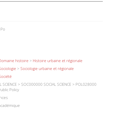
 Po
Domaine histoire
>
Histoire urbaine et régionale
Sociologie
>
Sociologie urbaine et régionale
Société
L SCIENCE > SOC000000 SOCIAL SCIENCE > POL028000
ublic Policy
ences
 académique