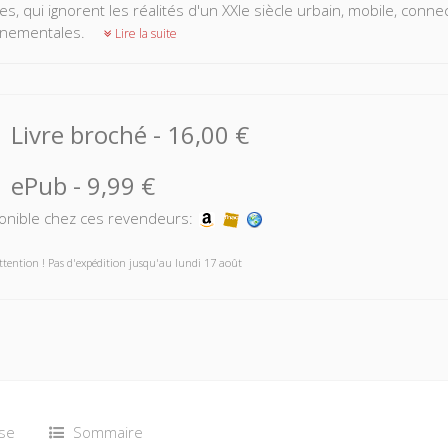
res, qui ignorent les réalités d'un XXIe siècle urbain, mobile, con
nnementales.
Lire la suite
Livre broché
-
16,00 €
ePub
-
9,99 €
onible chez ces revendeurs:
ttention ! Pas d'expédition jusqu'au lundi 17 août
se
Sommaire