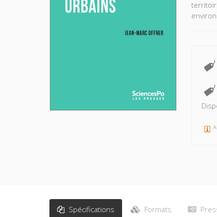
territoi
enviro
Disp
A
Spécifications
Formats
Pres