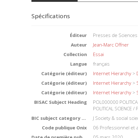
Spécifications
Éditeur
Presses de Sciences
Auteur
Jean-Marc Offner
Collection
Essai
Langue
français
Catégorie (éditeur)
Internet Hierarchy
>
Catégorie (éditeur)
Internet Hierarchy
>
Catégorie (éditeur)
Internet Hierarchy
>
BISAC Subject Heading
POL000000 POLITICA
POLITICAL SCIENCE / P
BIC subject category (UK)
J Society & social sci
Code publique Onix
06 Professionnel et
Date de première publication du titre
05 mars 2020