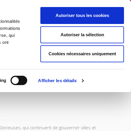
Français
Autoriser tous les cookies
ionnalités
Politique
Société
formations
Autoriser la sélection
yse, qui
s ont
Cookies nécessaires uniquement
ing
Afficher les détails
lorieuses, qui continuent de gouverner villes et