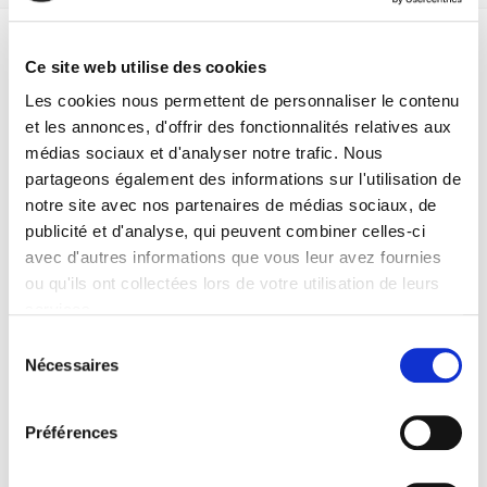
Spécifications
Ce site web utilise des cookies
Les cookies nous permettent de personnaliser le contenu
Formats
et les annonces, d'offrir des fonctionnalités relatives aux
médias sociaux et d'analyser notre trafic. Nous
Sommaire
partageons également des informations sur l'utilisation de
notre site avec nos partenaires de médias sociaux, de
Spécifications
publicité et d'analyse, qui peuvent combiner celles-ci
avec d'autres informations que vous leur avez fournies
ou qu'ils ont collectées lors de votre utilisation de leurs
Éditeur
services.
Presses de Sciences Po
Sélection
Directeur éditorial
Nécessaires
du
Agnès Sinaï
,
Mathilde Szuba
consentement
Avec
Christian Arnsperger
,
Ugo Bardi
,
Philippe Bihouix
,
Christophe
Préférences
Bonneuil
,
Dominique Bourg
,
Thierry Caminel
,
Alice Canabate
,
Hugo Carton
,
Julie Celnik
,
Yves Cochet
,
Meadows Dennis
,
Paul