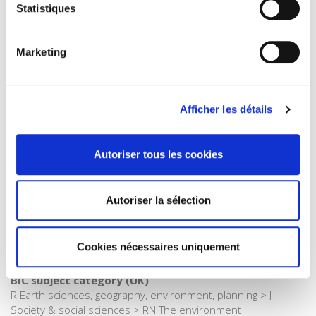
Jorion
,
Alice Le Roy
,
Virginie Maris
,
Dominique Méda
,
François
Statistiques
Roddier
,
Sandrine Rousseau
,
Luc Semal
,
Benoît Thévard
Collection
Marketing
Références
Langue
français
Afficher les détails
Catégorie (éditeur)
Internet Hierarchy
>
Domaines
>
Politiques de la Terre
Autoriser tous les cookies
Catégorie (éditeur)
Internet Hierarchy
>
Développement durable
Catégorie (éditeur)
Autoriser la sélection
Internet Hierarchy
>
Environnement
BISAC Subject Heading
SOC000000 SOCIAL SCIENCE > SCI019000 SCIENCE / Earth
Cookies nécessaires uniquement
Sciences
BIC subject category (UK)
R Earth sciences, geography, environment, planning > J
Society & social sciences > RN The environment