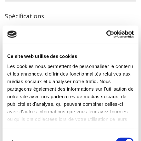
Spécifications
Éditeur
Presses de Sciences Po
Auteur
Ce site web utilise des cookies
Brian Chapman
Les cookies nous permettent de personnaliser le contenu
Collection
et les annonces, d'offrir des fonctionnalités relatives aux
Académique
médias sociaux et d'analyser notre trafic. Nous
Langue
partageons également des informations sur l'utilisation de
français
notre site avec nos partenaires de médias sociaux, de
Catégorie (éditeur)
publicité et d'analyse, qui peuvent combiner celles-ci
Internet Hierarchy
>
Etat - Administration
>
Régions et
avec d'autres informations que vous leur avez fournies
collectivités
ou qu'ils ont collectées lors de votre utilisation de leurs
Catégorie (éditeur)
services.
Internet Hierarchy
>
Politique
Sélection
BISAC Subject Heading