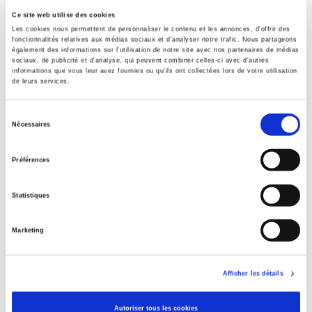
Code publique Onix
Ce site web utilise des cookies
06 Professionnel et académique
Les cookies nous permettent de personnaliser le contenu et les annonces, d'offrir des
fonctionnalités relatives aux médias sociaux et d'analyser notre trafic. Nous partageons
Date de première publication du titre
également des informations sur l'utilisation de notre site avec nos partenaires de médias
06 octobre 2022
sociaux, de publicité et d'analyse, qui peuvent combiner celles-ci avec d'autres
informations que vous leur avez fournies ou qu'ils ont collectées lors de votre utilisation
Type d'ouvrage
de leurs services.
Monographie
Sélection
Avec
Nécessaires
Index, Bibliographie
du
consentement
Préférences
Titres
liés
Statistiques
La violence au nom de la loi
Marketing
Afficher les détails
Eduquer pour le climat ?
Autoriser tous les cookies