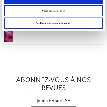
Penser la condition animale
Autoriser la sélection
Cookies nécessaires uniquement
La société contre la politique
ABONNEZ-VOUS À NOS
REVUES
Je m’abonne