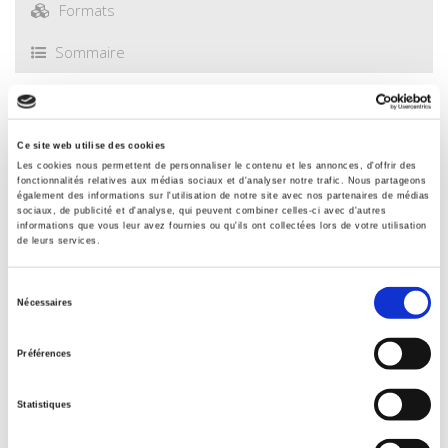
Formats
Sommaire
Spécifications
Ce site web utilise des cookies
Les cookies nous permettent de personnaliser le contenu et les annonces, d'offrir des
Éditeur
fonctionnalités relatives aux médias sociaux et d'analyser notre trafic. Nous partageons
également des informations sur l'utilisation de notre site avec nos partenaires de médias
Presses de Sciences Po
sociaux, de publicité et d'analyse, qui peuvent combiner celles-ci avec d'autres
informations que vous leur avez fournies ou qu'ils ont collectées lors de votre utilisation
Auteur
de leurs services.
Alain Bergounioux
,
Mathieu Fulla
Avec
Sélection
Claire Andrieu
,
Philippe Bezes
,
Antony Burlaud
,
Alain Chatriot
,
Nécessaires
du
Elie Cohen
,
Michele Di Donato
,
Pierre Encrevé
,
Ismail Ferhat
,
consentement
Guy Groux
,
Gérard Grunberg
,
Pierre-Emmanuel Guigo
,
Préférences
Veronika Isenberg
,
Jérôme Jaffré
,
Marc Lazar
,
Sarah
Mohamed-Gaillard
,
Michel Noblecourt
,
Vivien Richard
,
Statistiques
Zénaïde Romaneix
,
Olivier Rozenberg
,
Christophe Sente
,
François Stasse
,
Mathieu Tracol