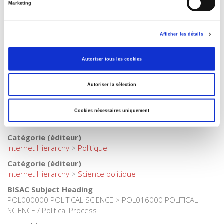
Marketing
Collection
Académique
Langue
Afficher les détails
français
Catégorie (éditeur)
Autoriser tous les cookies
Internet Hierarchy
>
Science politique
>
Partis politiques
Catégorie (éditeur)
Autoriser la sélection
Internet Hierarchy
>
Science politique
>
Politique française
Catégorie (éditeur)
Cookies nécessaires uniquement
Internet Hierarchy
>
Science politique
>
Vie politique
Catégorie (éditeur)
Internet Hierarchy
>
Politique
Catégorie (éditeur)
Internet Hierarchy
>
Science politique
BISAC Subject Heading
POL000000 POLITICAL SCIENCE > POL016000 POLITICAL
SCIENCE / Political Process