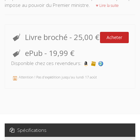
impose au pouvoir du Premier ministre.
Lire la suite
Livre broché
-
25,00 €
Acheter
ePub
-
19,99 €
Disponible chez ces revendeurs:
Attention ! Pas d'expédition jusqu'au lundi 17 août
Spécifications