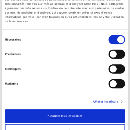
Florence Bellivier
,
Daniel Benamouzig
,
Gaëlle Krikorian
fonctionnalités relatives aux médias sociaux et d'analyser notre trafic. Nous partageons
également des informations sur l'utilisation de notre site avec nos partenaires de médias
Avant-propos de
sociaux, de publicité et d'analyse, qui peuvent combiner celles-ci avec d'autres
Anna C. Zielinska
informations que vous leur avez fournies ou qu'ils ont collectées lors de votre utilisation
de leurs services.
Collection
Penser avec
Sélection
Nécessaires
Langue
du
français
consentement
Préférences
Catégorie (éditeur)
Internet Hierarchy
>
Droit
Statistiques
Catégorie (éditeur)
Internet Hierarchy
>
Santé
Marketing
BISAC Subject Heading
HEA000000 HEALTH & FITNESS > SOC000000 SOCIAL
SCIENCE
Afficher les détails
BIC subject category (UK)
V Health & personal development > J Society & social
Autoriser tous les cookies
sciences