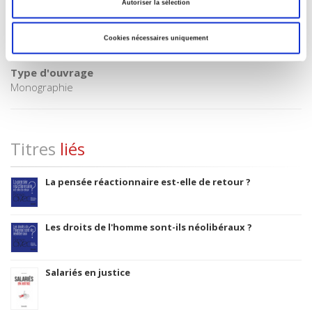
Code publique Onix
Autoriser la sélection
06 Professionnel et académique
Date de première publication du titre
Cookies nécessaires uniquement
14 mai 2025
Type d'ouvrage
Monographie
Titres
liés
La pensée réactionnaire est-elle de retour ?
Les droits de l'homme sont-ils néolibéraux ?
Salariés en justice