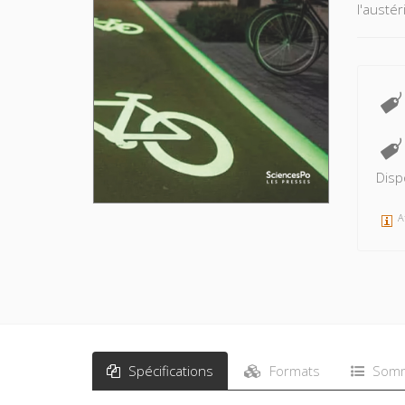
l'austér
Disp
A
Spécifications
Formats
Somm