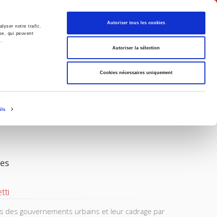
Français
Autoriser tous les cookies
lyser notre trafic.
se, qui peuvent
s.
Politique
Société
Autoriser la sélection
Cookies nécessaires uniquement
ils
les
tti
es des gouvernements urbains et leur cadrage par