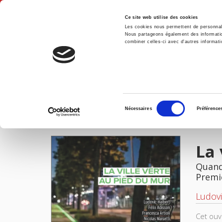
Ce site web utilise des cookies
Les cookies nous permettent de personnalis
Nous partageons également des informations
combiner celles-ci avec d'autres informatio
Accue
La ville verte au pied du mur
Accueil
Sélection
Nécessaires
Préférence
du
IMAGES
FICHIERS
consentement
La 
Quand
Premi
Ludovi
Cet ouv