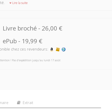
ité.
Lire la suite
Livre broché
-
26,00 €
ePub
-
19,99 €
onible chez ces revendeurs:
ttention ! Pas d'expédition jusqu'au lundi 17 août
aire
Extrait