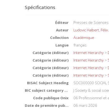
Spécifications
Éditeur
Presses de Sciences
Auteur
Ludovic Halbert
,
Félix
Collection
Académique
Langue
français
Catégorie (éditeur)
Internet Hierarchy
>
Catégorie (éditeur)
Internet Hierarchy
>
Catégorie (éditeur)
Internet Hierarchy
>
Catégorie (éditeur)
Internet Hierarchy
>
BISAC Subject Heading
SOC000000 SOCIAL SC
BIC subject category (UK)
J Society & social sci
Code publique Onix
06 Professionnel et
Date de première publication du titre
06 mars 2026