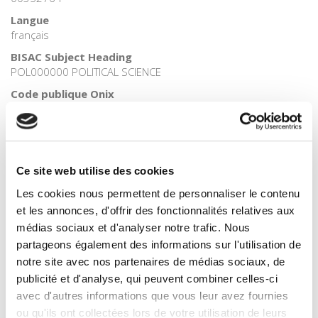
Langue
français
BISAC Subject Heading
POL000000 POLITICAL SCIENCE
Code publique Onix
06 Professionnel et académique
CLIL (Version 2013-2019 )
3283 SCIENCES POLITIQUES
Date de première publication du titre
Ce site web utilise des cookies
15 septembre 2011
Les cookies nous permettent de personnaliser le contenu
Code Identifiant de classement sujet
et les annonces, d'offrir des fonctionnalités relatives aux
Classification thématique Thema: Politique et gouvernement
médias sociaux et d'analyser notre trafic. Nous
partageons également des informations sur l'utilisation de
notre site avec nos partenaires de médias sociaux, de
publicité et d'analyse, qui peuvent combiner celles-ci
Salariés en justice
avec d'autres informations que vous leur avez fournies
ou qu'ils ont collectées lors de votre utilisation de leurs