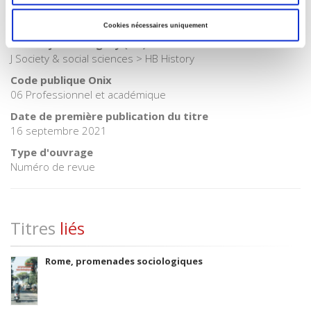
BISAC Subject Heading
HIS000000 HISTORY > HIS054000 HISTORY / Social History
Cookies nécessaires uniquement
BIC subject category (UK)
J Society & social sciences > HB History
Code publique Onix
06 Professionnel et académique
Date de première publication du titre
16 septembre 2021
Type d'ouvrage
Numéro de revue
Titres
liés
Rome, promenades sociologiques