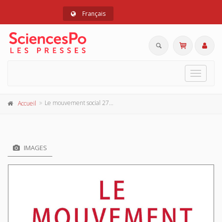
Français
Toggle
navigat
Le mouvement social 275, avril-juin 2021
Accueil
IMAGES