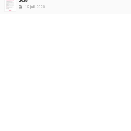
2026
10 juil. 2026
Revue française de sociologie 66 3/4, juillet-décembre
2026
7 juil. 2026
Sociétés contemporaines 139, 2025
6 juil. 2026
Raisons politiques 102, mai 2026
23 juin 2026
plus de titres
Rechercher
AUTEURS