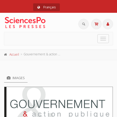
Français
Toggle
navigat
Gouvernement & action publique 12-2, avril-juin 2023
Accueil
IMAGES