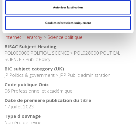
Internet Hierarchy
>
Science politique
>
Politiques publiques
Autoriser la sélection
Catégorie (éditeur)
Internet Hierarchy
>
Politique
Cookies nécessaires uniquement
Catégorie (éditeur)
Internet Hierarchy
>
Science politique
BISAC Subject Heading
POL000000 POLITICAL SCIENCE > POL028000 POLITICAL
SCIENCE / Public Policy
BIC subject category (UK)
JP Politics & government > JPP Public administration
Code publique Onix
06 Professionnel et académique
Date de première publication du titre
17 juillet 2023
Type d'ouvrage
Numéro de revue