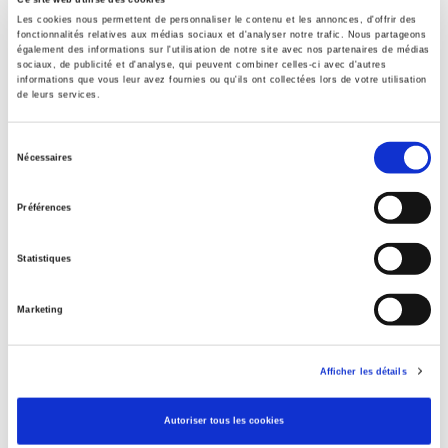
Ce site web utilise des cookies
Les cookies nous permettent de personnaliser le contenu et les annonces, d'offrir des
Sommaire
fonctionnalités relatives aux médias sociaux et d'analyser notre trafic. Nous partageons
également des informations sur l'utilisation de notre site avec nos partenaires de médias
sociaux, de publicité et d'analyse, qui peuvent combiner celles-ci avec d'autres
informations que vous leur avez fournies ou qu'ils ont collectées lors de votre utilisation
Spécifications
de leurs services.
Sélection
Éditeur
Nécessaires
du
Presses de Sciences Po
consentement
Auteur
Préférences
Revue
Gouvernement & action publique
Statistiques
ISSN
22600965
Marketing
Langue
français
Afficher les détails
Catégorie (éditeur)
Internet Hierarchy
>
Science politique
>
Gouvernances
Autoriser tous les cookies
Catégorie (éditeur)