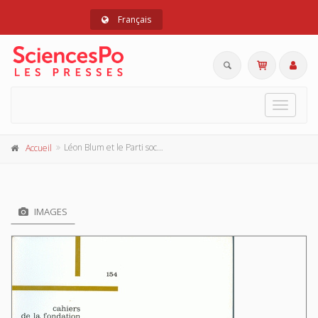
Français
Toggle
navigat
Léon Blum et le Parti socialiste (1872-1934)
Accueil
IMAGES