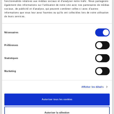
fonctionnalités relatives aux médias sociaux et d'analyser notre trafic. Nous partageons
Collection
également des informations sur l'utilisation de notre site avec nos partenaires de médias
sociaux, de publicité et d'analyse, qui peuvent combiner celles-ci avec d'autres
Académique
informations que vous leur avez fournies ou qu'ils ont collectées lors de votre utilisation
de leurs services.
Langue
français
Sélection
Mots clés
Nécessaires
du
Front populaire
,
Gauche
,
IIIe et IVe République
,
Socialisme
consentement
Catégorie (éditeur)
Préférences
Internet Hierarchy
>
Domaine histoire
>
Histoire par période
Catégorie (éditeur)
Statistiques
Internet Hierarchy
>
Histoire
BISAC Subject Heading
Marketing
POL000000 POLITICAL SCIENCE
Code publique Onix
Afficher les détails
06 Professionnel et académique
Date de première publication du titre
Autoriser tous les cookies
1967
Code Identifiant de classement sujet
Autoriser la sélection