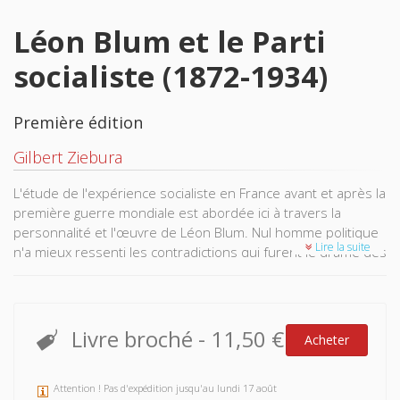
Léon Blum et le Parti
socialiste (1872-1934)
Première édition
Gilbert Ziebura
L'étude de l'expérience socialiste en France avant et après la
première guerre mondiale est abordée ici à travers la
personnalité et l'œuvre de Léon Blum. Nul homme politique
Lire la suite
n'a mieux ressenti les contradictions qui furent le drame des
partis socialistes en Europe occidentale pendant cette
période; son activité fut constamment marquée par une
volonté obstinée de concilier les fondements doctrinaux —
élément pour lui essentiel, primordial — avec les réalités de
Livre broché
-
11,50 €
Acheter
la démocratie parlementaire — exigence tout aussi
nécessaire à son humanisme, à sa fidélité envers l'héritage
jauressiste.
Attention ! Pas d'expédition jusqu'au lundi 17 août