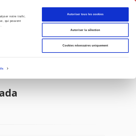
Français
Autoriser tous les cookies
lyser notre trafic.
se, qui peuvent
s.
Politique
Société
Autoriser la sélection
Cookies nécessaires uniquement
ils
nada