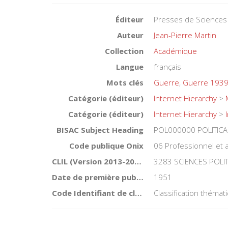
Éditeur
Presses de Sciences
Auteur
Jean-Pierre Martin
Collection
Académique
Langue
français
Mots clés
Guerre
,
Guerre 193
Catégorie (éditeur)
Internet Hierarchy
>
Catégorie (éditeur)
Internet Hierarchy
>
BISAC Subject Heading
POL000000 POLITICA
Code publique Onix
06 Professionnel et
CLIL (Version 2013-2019 )
3283 SCIENCES POLI
Date de première publication du titre
1951
Code Identifiant de classement sujet
Classification théma