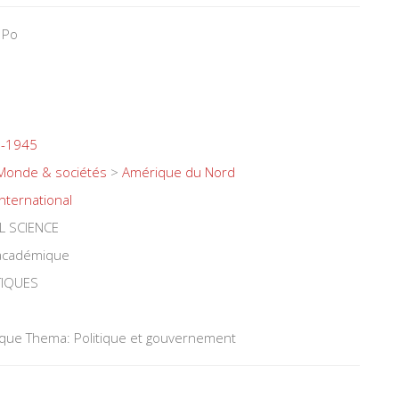
 Po
9-1945
Monde & sociétés
>
Amérique du Nord
International
L SCIENCE
 académique
TIQUES
tique Thema: Politique et gouvernement