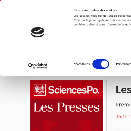
Ce site web utilise des cookies
Les cookies nous permettent de personnalis
Nous partageons également des informations
combiner celles-ci avec d'autres informatio
Accue
Les finances de guerre du Canada
Accueil
Sélection
Nécessaires
Préférence
du
IMAGES
consentement
Les
Premi
Jean-P