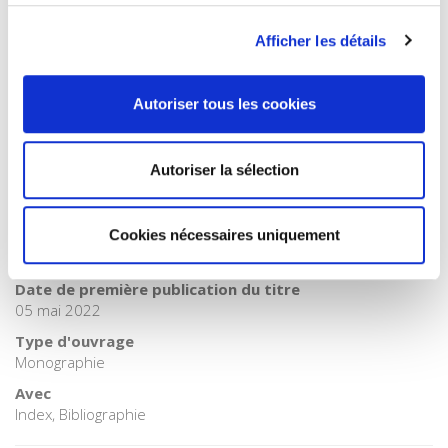
Catégorie (éditeur)
Internet Hierarchy
>
Economie politique
>
Théories
Afficher les détails
économiques
Catégorie (éditeur)
Internet Hierarchy
>
Economie politique
Autoriser tous les cookies
BISAC Subject Heading
SOC000000 SOCIAL SCIENCE
Autoriser la sélection
BIC subject category (UK)
KC Economics
Cookies nécessaires uniquement
Code publique Onix
06 Professionnel et académique
Date de première publication du titre
05 mai 2022
Type d'ouvrage
Monographie
Avec
Index, Bibliographie