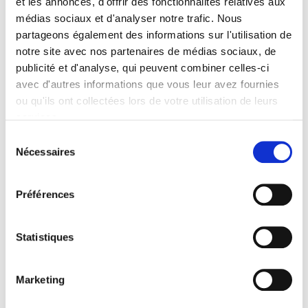
et les annonces, d'offrir des fonctionnalités relatives aux
Spécifications
médias sociaux et d'analyser notre trafic. Nous
partageons également des informations sur l'utilisation de
Éditeur
notre site avec nos partenaires de médias sociaux, de
Presses de Sciences Po
publicité et d'analyse, qui peuvent combiner celles-ci
Auteur
avec d'autres informations que vous leur avez fournies
Hippolyte d'Albis
ou qu'ils ont collectées lors de votre utilisation de leurs
services.
Collection
Sécuriser l'emploi
Sélection
Nécessaires
du
Langue
français
consentement
Catégorie (éditeur)
Préférences
Internet Hierarchy
>
Economie politique
>
Economie
française
Statistiques
Catégorie (éditeur)
Internet Hierarchy
>
Economie politique
>
Emploi - chômage
Catégorie (éditeur)
Marketing
Internet Hierarchy
>
Sociologie
>
Sociologie économique