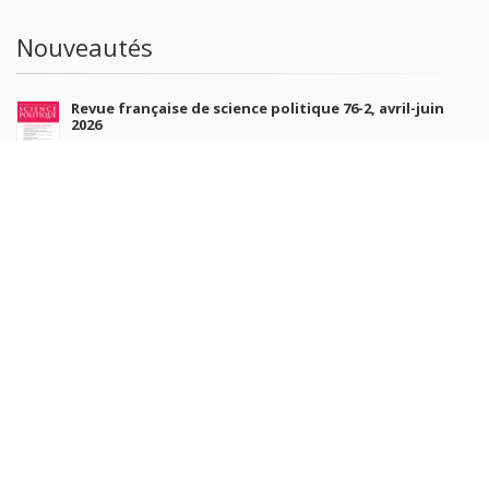
Nouveautés
Revue française de science politique 76-2, avril-juin
2026
10 juil. 2026
Revue française de sociologie 66 3/4, juillet-décembre
2026
7 juil. 2026
Sociétés contemporaines 139, 2025
6 juil. 2026
Raisons politiques 102, mai 2026
23 juin 2026
plus de titres