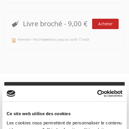
Livre broché
-
9,00 €
Acheter
Attention ! Pas d'expédition jusqu'au lundi 17 août
Spécifications
Formats
Sommaire
Ce site web utilise des cookies
Les cookies nous permettent de personnaliser le contenu