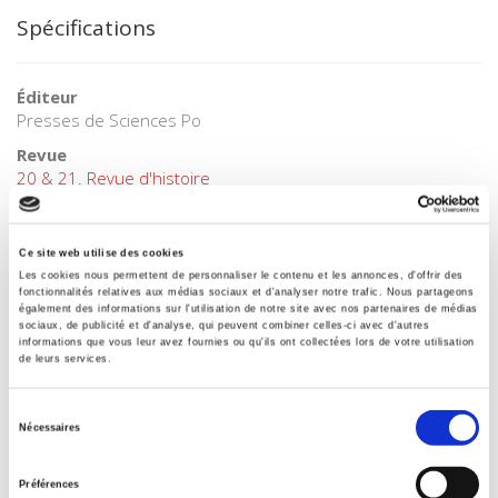
Spécifications
Éditeur
Presses de Sciences Po
Revue
20 & 21. Revue d'histoire
ISSN
02941759
Ce site web utilise des cookies
Langue
Les cookies nous permettent de personnaliser le contenu et les annonces, d'offrir des
français
fonctionnalités relatives aux médias sociaux et d'analyser notre trafic. Nous partageons
également des informations sur l'utilisation de notre site avec nos partenaires de médias
BISAC Subject Heading
sociaux, de publicité et d'analyse, qui peuvent combiner celles-ci avec d'autres
informations que vous leur avez fournies ou qu'ils ont collectées lors de votre utilisation
POL000000 POLITICAL SCIENCE
de leurs services.
Code publique Onix
06 Professionnel et académique
Sélection
Nécessaires
CLIL (Version 2013-2019 )
du
3283 SCIENCES POLITIQUES
consentement
Préférences