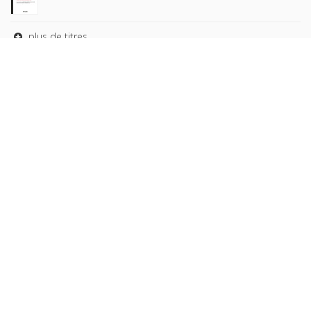
plus de titres
Rechercher
AUTEURS
COLLECTIONS
DOMAINES
REVUES
Copyright © 2026, Presses de Sciences Po. Powered by