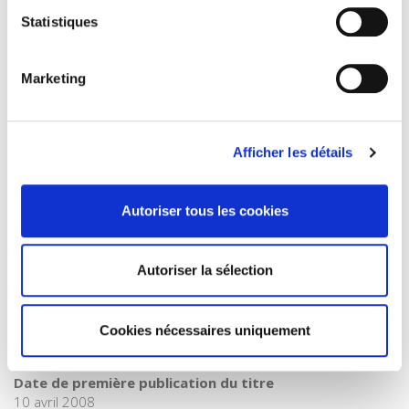
agriculture
,
Développement
,
Développement durable
,
Statistiques
Méditerranée
,
Sécurité alimentaire
,
Territoires ruraux
,
Tunisie
,
Turquie
Catégorie (éditeur)
Marketing
Internet Hierarchy
>
Géopolitique
>
Developpement /
durable
Catégorie (éditeur)
Afficher les détails
Internet Hierarchy
>
Environnement
Catégorie (éditeur)
Autoriser tous les cookies
Internet Hierarchy
>
International
BISAC Subject Heading
POL000000 POLITICAL SCIENCE
Autoriser la sélection
Code publique Onix
06 Professionnel et académique
Cookies nécessaires uniquement
CLIL (Version 2013-2019 )
3283 SCIENCES POLITIQUES
Date de première publication du titre
10 avril 2008