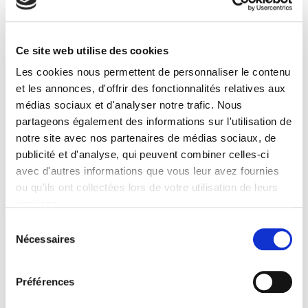
Formats
Presse
Ce site web utilise des cookies
Les cookies nous permettent de personnaliser le contenu
Sommaire
et les annonces, d'offrir des fonctionnalités relatives aux
médias sociaux et d'analyser notre trafic. Nous
Extrait
partageons également des informations sur l'utilisation de
notre site avec nos partenaires de médias sociaux, de
Spécifications
publicité et d'analyse, qui peuvent combiner celles-ci
avec d'autres informations que vous leur avez fournies
ou qu'ils ont collectées lors de votre utilisation de leurs
Éditeur
services.
Presses de Sciences Po
Sélection
Auteur
Nécessaires
du
CIHEAM
consentement
Langue
français
Préférences
Mots clés