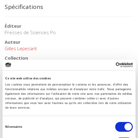
Spécifications
Éditeur
Presses de Sciences Po
Auteur
Gilles Lepesant
Collection
Académique
Langue
Ce site web utilise des cookies
français
Les cookies nous permettent de personnaliser le contenu et les annonces, d'offrir des
Mots clés
fonctionnalités relatives aux médias sociaux et d'analyser notre trafic. Nous partageons
également des informations sur l'utilisation de notre site avec nos partenaires de médias
Développement
,
Europe
,
Europe centrale et orientale
,
sociaux, de publicité et d'analyse, qui peuvent combiner celles-ci avec d'autres
Métropoles
,
Politique économique
informations que vous leur avez fournies ou qu'ils ont collectées lors de votre utilisation
de leurs services.
Catégorie (éditeur)
Internet Hierarchy
>
Economie politique
>
Economie
Sélection
internationale
Nécessaires
du
Catégorie (éditeur)
consentement