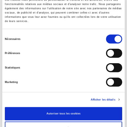
Académique
fonctionnalités relatives aux médias sociaux et d'analyser notre trafic. Nous partageons
également des informations sur l'utilisation de notre site avec nos partenaires de médias
Langue
sociaux, de publicité et d'analyse, qui peuvent combiner celles-ci avec d'autres
informations que vous leur avez fournies ou qu'ils ont collectées lors de votre utilisation
français
de leurs services.
Catégorie (éditeur)
Internet Hierarchy
>
Domaine histoire
>
Histoire par période
Sélection
Nécessaires
du
Catégorie (éditeur)
Internet Hierarchy
>
Histoire
consentement
Préférences
BISAC Subject Heading
POL000000 POLITICAL SCIENCE
Statistiques
Code publique Onix
06 Professionnel et académique
Marketing
CLIL (Version 2013-2019 )
3283 SCIENCES POLITIQUES
Afficher les détails
Crédit
Presses de Sciences Po
Autoriser tous les cookies
Date de première publication du titre
1963