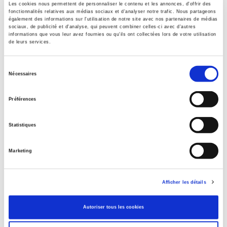
Sommaire
Les cookies nous permettent de personnaliser le contenu et les annonces, d'offrir des
fonctionnalités relatives aux médias sociaux et d'analyser notre trafic. Nous partageons
également des informations sur l'utilisation de notre site avec nos partenaires de médias
sociaux, de publicité et d'analyse, qui peuvent combiner celles-ci avec d'autres
Spécifications
informations que vous leur avez fournies ou qu'ils ont collectées lors de votre utilisation
de leurs services.
Éditeur
Sélection
Nécessaires
Presses de Sciences Po
du
Auteur
consentement
Préférences
Revue
Autrepart (2009-2018)
Statistiques
ISSN
12783986
Marketing
Langue
français
Afficher les détails
Mots clés
Brésil
,
Géopolitique
,
Maroc
,
Pays émergents
Autoriser tous les cookies
BISAC Subject Heading
POL000000 POLITICAL SCIENCE