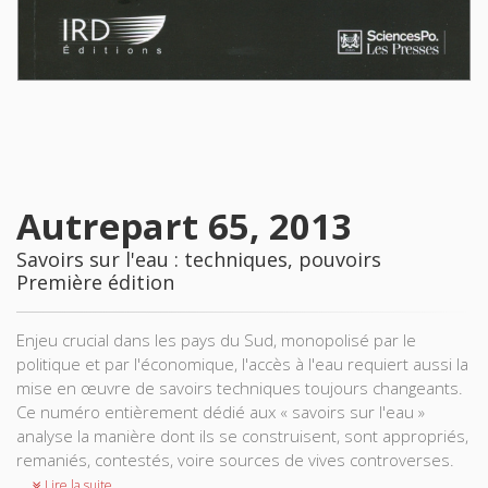
Autrepart 65, 2013
Savoirs sur l'eau : techniques, pouvoirs
Première édition
Enjeu crucial dans les pays du Sud, monopolisé par le
politique et par l'économique, l'accès à l'eau requiert aussi la
mise en œuvre de savoirs techniques toujours changeants.
Ce numéro entièrement dédié aux « savoirs sur l'eau »
analyse la manière dont ils se construisent, sont appropriés,
remaniés, contestés, voire sources de vives controverses.
Lire la suite