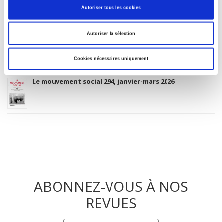
20&21. Revue d'histoire, 168 - octobre, décembre 2025
Autoriser tous les cookies
Autoriser la sélection
20&21. Revue d'histoire, 169 - janvier, mars 2026
Cookies nécessaires uniquement
Le mouvement social 294, janvier-mars 2026
ABONNEZ-VOUS À NOS
REVUES