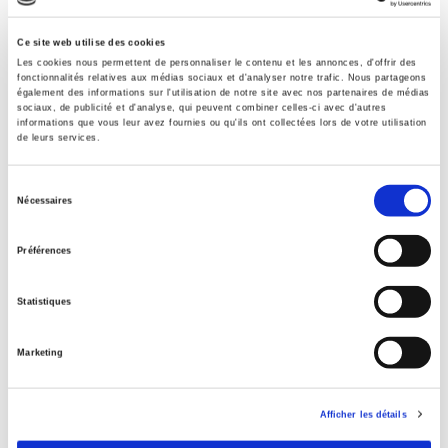
Code publique Onix
06 Professionnel et académique
Ce site web utilise des cookies
Les cookies nous permettent de personnaliser le contenu et les annonces, d'offrir des
Date de première publication du titre
fonctionnalités relatives aux médias sociaux et d'analyser notre trafic. Nous partageons
02 novembre 2017
également des informations sur l'utilisation de notre site avec nos partenaires de médias
sociaux, de publicité et d'analyse, qui peuvent combiner celles-ci avec d'autres
Type d'ouvrage
informations que vous leur avez fournies ou qu'ils ont collectées lors de votre utilisation
de leurs services.
Numéro de revue
Sélection
Nécessaires
du
Titres
liés
consentement
Préférences
Le mouvement social 293, octobre-décembre 2025
Statistiques
Marketing
Rome, promenades sociologiques
Afficher les détails