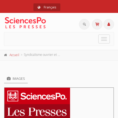
Français
Toggle
navigat
Syndicalisme ouvrier et social-démocratie en Norvège
Accueil
IMAGES