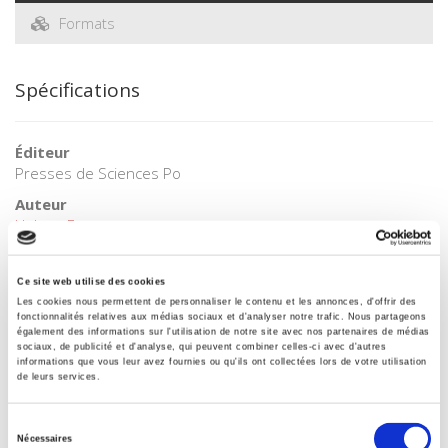
Formats
Spécifications
Éditeur
Presses de Sciences Po
Auteur
Hubert Ferraton
Collection
Académique
Ce site web utilise des cookies
Les cookies nous permettent de personnaliser le contenu et les annonces, d'offrir des
Langue
fonctionnalités relatives aux médias sociaux et d'analyser notre trafic. Nous partageons
français
également des informations sur l'utilisation de notre site avec nos partenaires de médias
sociaux, de publicité et d'analyse, qui peuvent combiner celles-ci avec d'autres
Mots clés
informations que vous leur avez fournies ou qu'ils ont collectées lors de votre utilisation
Ouvriers
,
Syndicalisme
de leurs services.
Catégorie (éditeur)
Sélection
Internet Hierarchy
>
Europe
>
Pays Européens
Nécessaires