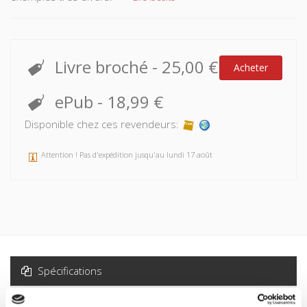
Livre broché
-
25,00 €
Acheter
ePub
-
18,99 €
Disponible chez ces revendeurs:
Attention ! Pas d'expédition jusqu'au lundi 17 août
Spécifications
Formats