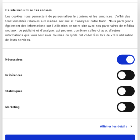
Sommaire
Ce site web utilise des cookies
Les cookies nous permettent de personnaliser le contenu et les annonces, d'offrir des
fonctionnalités relatives aux médias sociaux et d'analyser notre trafic. Nous partageons
également des informations sur l'utilisation de notre site avec nos partenaires de médias
Spécifications
sociaux, de publicité et d'analyse, qui peuvent combiner celles-ci avec d'autres
informations que vous leur avez fournies ou qu'ils ont collectées lors de votre utilisation
de leurs services.
Éditeur
Sélection
Presses de Sciences Po
Nécessaires
du
Édition
consentement
2
Préférences
Auteur
Olivier Fillieule
,
Lilian Mathieu
,
Cécile Péchu
Statistiques
Collection
Références
Marketing
Langue
français
Afficher les détails
Catégorie (éditeur)
Internet Hierarchy
>
Science politique