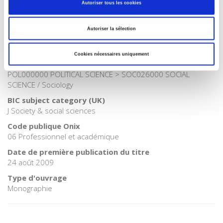
Autoriser tous les cookies
Catégorie (éditeur)
Internet Hierarchy
>
Société
Autoriser la sélection
Catégorie (éditeur)
Internet Hierarchy
>
Sociologie
Cookies nécessaires uniquement
BISAC Subject Heading
POL000000 POLITICAL SCIENCE > SOC026000 SOCIAL
SCIENCE / Sociology
BIC subject category (UK)
J Society & social sciences
Code publique Onix
06 Professionnel et académique
Date de première publication du titre
24 août 2009
Type d'ouvrage
Monographie