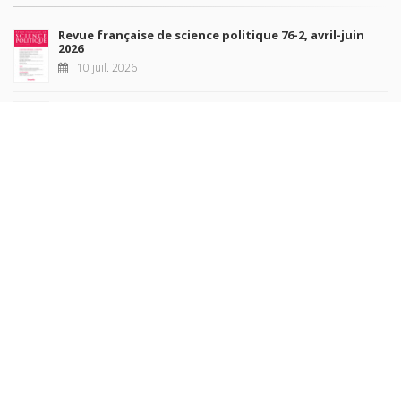
Revue française de science politique 76-2, avril-juin
2026
10 juil. 2026
Revue française de sociologie 66 3/4, juillet-décembre
2026
7 juil. 2026
Sociétés contemporaines 139, 2025
6 juil. 2026
Raisons politiques 102, mai 2026
23 juin 2026
plus de titres
Rechercher