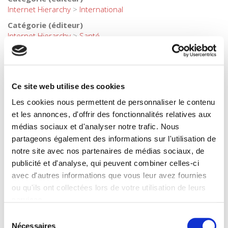
Internet Hierarchy
>
International
Catégorie (éditeur)
Internet Hierarchy
>
Santé
Catégorie (éditeur)
Internet Hierarchy
>
Société
BISAC Subject Heading
Ce site web utilise des cookies
POL000000 POLITICAL SCIENCE
Les cookies nous permettent de personnaliser le contenu
BIC subject category (UK)
H Humanities
et les annonces, d'offrir des fonctionnalités relatives aux
médias sociaux et d'analyser notre trafic. Nous
Code publique Onix
partageons également des informations sur l'utilisation de
01 Grand public
notre site avec nos partenaires de médias sociaux, de
CLIL (Version 2013-2019 )
publicité et d'analyse, qui peuvent combiner celles-ci
3283 SCIENCES POLITIQUES
avec d'autres informations que vous leur avez fournies
Crédit
ou qu'ils ont collectées lors de votre utilisation de leurs
Presses de Sciences Po
services.
Date de première publication du titre
Sélection
18 juin 2015
Nécessaires
du