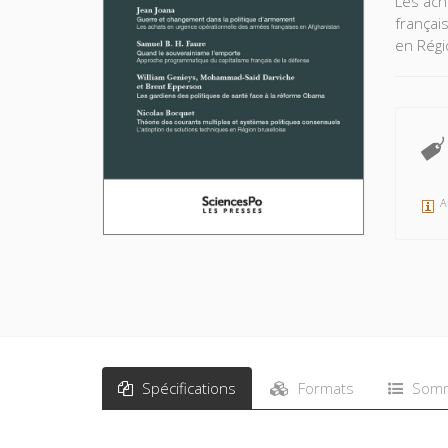
Les ach
françai
en Régi
A
Spécifications
Formats
Somm