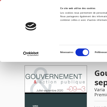
Ce site web utilise des cookies
Les cookies nous permettent de personnalis
Nous partageons également des informations
combiner celles-ci avec d'autres informatio
Accue
Gouvernement & action publique 09-3, juillet-septembre 2020
Accueil
Sélection
Nécessaires
Préférence
du
IMAGES
consentement
Gou
se
Varia
Premi