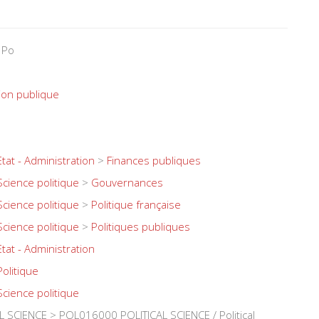
 Po
on publique
Etat - Administration
>
Finances publiques
Science politique
>
Gouvernances
Science politique
>
Politique française
Science politique
>
Politiques publiques
Etat - Administration
Politique
Science politique
 SCIENCE > POL016000 POLITICAL SCIENCE / Political