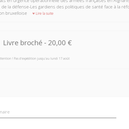
ats en urgence opérationnelle des armées françaises en Afghan
s de la défense-Les gardiens des politiques de santé face à la r
on bruxelloise
Lire la suite
Livre broché
-
20,00 €
ttention ! Pas d'expédition jusqu'au lundi 17 août
aire