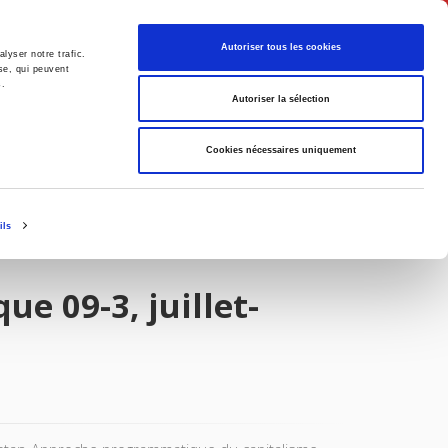
Français
Autoriser tous les cookies
lyser notre trafic.
se, qui peuvent
s.
Politique
Société
Autoriser la sélection
Cookies nécessaires uniquement
ils
e 09-3, juillet-