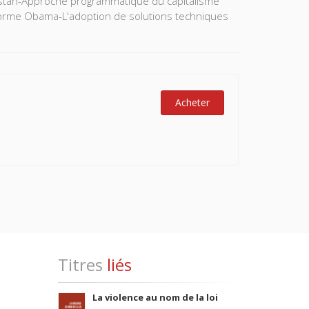
istan-Approche programmatique du capitalisme
éforme Obama-L'adoption de solutions techniques
Acheter
Titres
liés
La violence au nom de la loi