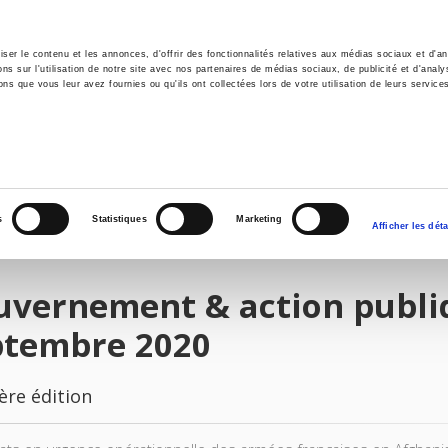
er le contenu et les annonces, d'offrir des fonctionnalités relatives aux médias sociaux et d'ana
 sur l'utilisation de notre site avec nos partenaires de médias sociaux, de publicité et d'analy
ns que vous leur avez fournies ou qu'ils ont collectées lors de votre utilisation de leurs service
il
Environnement
Histoire
International
s
Statistiques
Marketing
Afficher les déta
vernement & action publiqu
ptembre 2020
ère édition