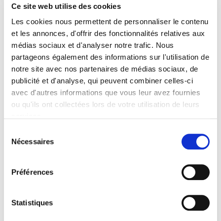
Catégorie (éditeur)
Ce site web utilise des cookies
Internet Hierarchy
>
Société
Les cookies nous permettent de personnaliser le contenu
BISAC Subject Heading
et les annonces, d'offrir des fonctionnalités relatives aux
HIS000000 HISTORY > HEA039000 HEALTH & FITNESS /
médias sociaux et d'analyser notre trafic. Nous
Diseases
partageons également des informations sur l'utilisation de
BIC subject category (UK)
notre site avec nos partenaires de médias sociaux, de
HB History
publicité et d'analyse, qui peuvent combiner celles-ci
Code publique Onix
avec d'autres informations que vous leur avez fournies
06 Professionnel et académique
ou qu'ils ont collectées lors de votre utilisation de leurs
Date de première publication du titre
services.
02 mai 2019
Sélection
Nécessaires
Type d'ouvrage
du
Monographie
consentement
Avec
Préférences
Index, Bibliographie
Statistiques