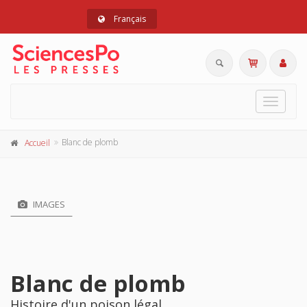
Français
Toggle
navigat
Blanc de plomb
Accueil
IMAGES
Blanc de plomb
Histoire d'un poison légal