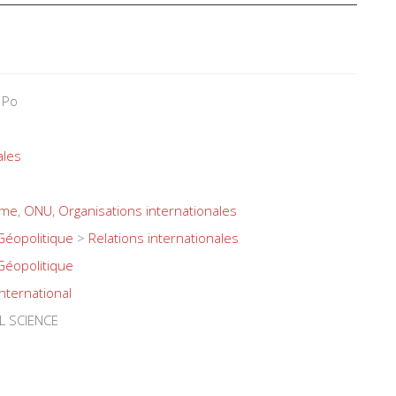
 Po
ales
sme
,
ONU
,
Organisations internationales
Géopolitique
>
Relations internationales
Géopolitique
International
L SCIENCE