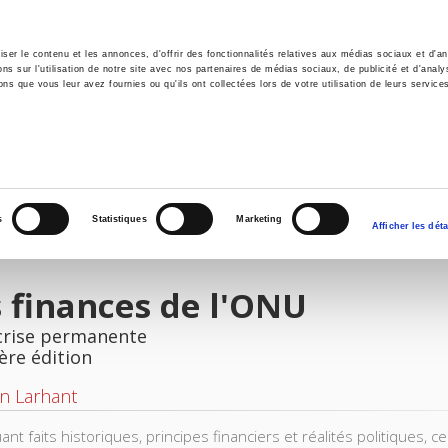
er le contenu et les annonces, d'offrir des fonctionnalités relatives aux médias sociaux et d'ana
 sur l'utilisation de notre site avec nos partenaires de médias sociaux, de publicité et d'analy
ns que vous leur avez fournies ou qu'ils ont collectées lors de votre utilisation de leurs service
il
Environnement
Histoire
International
s
Statistiques
Marketing
Afficher les déta
 finances de l'ONU
 crise permanente
ère édition
n Larhant
nt faits historiques, principes financiers et réalités politiques, 