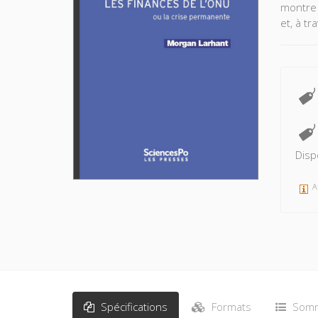
montre 
et, à tr
Disp
A
Spécifications
Formats
Somm