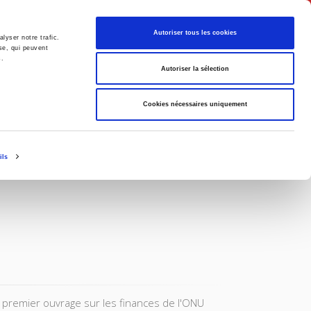
Français
Autoriser tous les cookies
lyser notre trafic.
se, qui peuvent
s.
Politique
Société
Autoriser la sélection
Cookies nécessaires uniquement
ils
ce premier ouvrage sur les finances de l'ONU