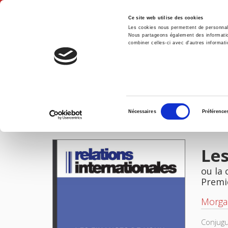
Ce site web utilise des cookies
Les cookies nous permettent de personnalis
Nous partageons également des informations
combiner celles-ci avec d'autres informatio
Accue
Les finances de l'ONU
Accueil
Sélection
Nécessaires
Préférence
du
IMAGES
consentement
Les
ou la
Premi
Morga
Conjugua