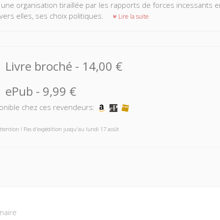
une organisation tiraillée par les rapports de forces incessants
avers elles, ses choix politiques.
Lire la suite
Livre broché
-
14,00 €
ePub
-
9,99 €
onible chez ces revendeurs:
ttention ! Pas d'expédition jusqu'au lundi 17 août
aire