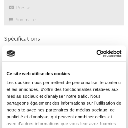
Presse
Sommaire
Spécifications
Éditeur
Presses de Sciences Po
Auteur
Ce site web utilise des cookies
Serge Bonnet
Les cookies nous permettent de personnaliser le contenu
Collection
et les annonces, d'offrir des fonctionnalités relatives aux
Académique
médias sociaux et d'analyser notre trafic. Nous
Langue
partageons également des informations sur l'utilisation de
français
notre site avec nos partenaires de médias sociaux, de
Mots clés
publicité et d'analyse, qui peuvent combiner celles-ci
Construction européenne
,
Droit constitutionnel
,
avec d'autres informations que vous leur avez fournies
Gouvernance
,
Union européenne