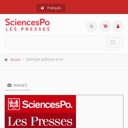
Français
Toggle
navigat
Sociologie politique et religieuse de la Lorraine
Accueil
IMAGES