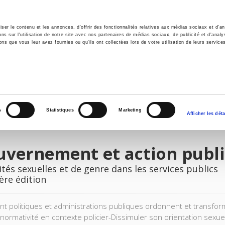
er le contenu et les annonces, d'offrir des fonctionnalités relatives aux médias sociaux et d'ana
 sur l'utilisation de notre site avec nos partenaires de médias sociaux, de publicité et d'analy
ns que vous leur avez fournies ou qu'ils ont collectées lors de votre utilisation de leurs service
il
Environnement
Histoire
International
s
Statistiques
Marketing
Afficher les déta
uvernement et action publi
tés sexuelles et de genre dans les services publics
ère édition
 politiques et administrations publiques ordonnent et transformen
onormativité en contexte policier-Dissimuler son orientation sexuel