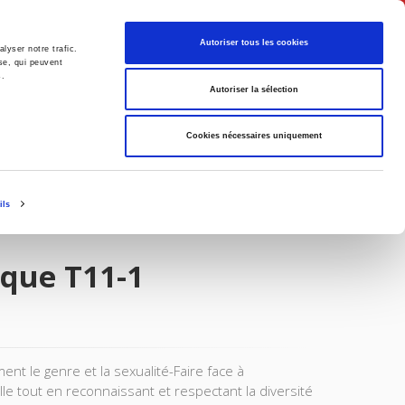
Français
Autoriser tous les cookies
lyser notre trafic.
se, qui peuvent
s.
Politique
Société
Autoriser la sélection
Cookies nécessaires uniquement
ils
que T11-1
t le genre et la sexualité-Faire face à
le tout en reconnaissant et respectant la diversité