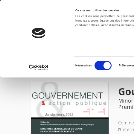
Ce site web utilise des cookies
Les cookies nous permettent de personnalis
Nous partageons également des informations
combiner celles-ci avec d'autres informatio
Accue
Gouvernement et action publique T11-1
Accueil
Sélection
Nécessaires
Préférence
du
IMAGES
consentement
Go
Minori
Premi
Comment
l'hétér