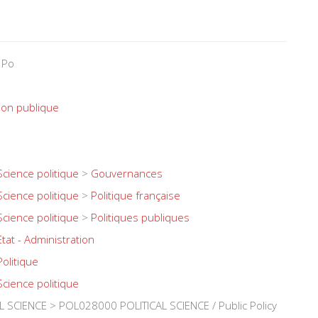
 Po
on publique
Science politique
>
Gouvernances
Science politique
>
Politique française
Science politique
>
Politiques publiques
Etat - Administration
Politique
Science politique
 SCIENCE > POL028000 POLITICAL SCIENCE / Public Policy