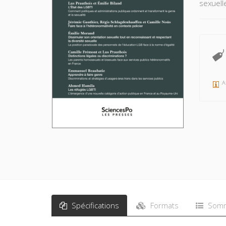
sexuell
A
Spécifications
Formats
Somm