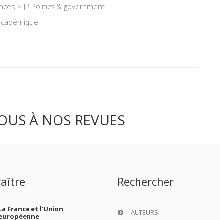
iences > JP Politics & government
 académique
OUS À NOS REVUES
aître
Rechercher
La France et l'Union
AUTEURS
européenne