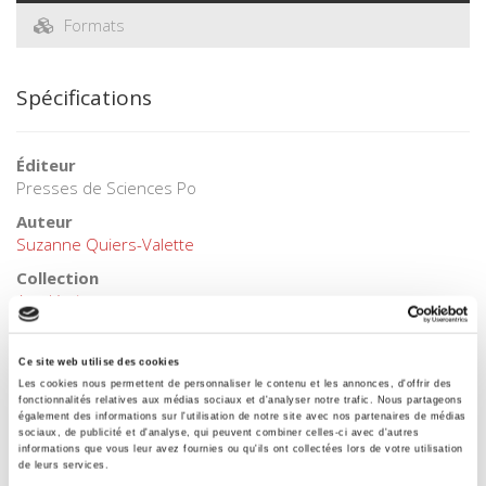
Formats
Spécifications
Éditeur
Presses de Sciences Po
Auteur
Suzanne Quiers-Valette
Collection
Académique
Langue
français
Ce site web utilise des cookies
Les cookies nous permettent de personnaliser le contenu et les annonces, d'offrir des
Mots clés
fonctionnalités relatives aux médias sociaux et d'analyser notre trafic. Nous partageons
Politique agricole
également des informations sur l'utilisation de notre site avec nos partenaires de médias
sociaux, de publicité et d'analyse, qui peuvent combiner celles-ci avec d'autres
Catégorie (éditeur)
informations que vous leur avez fournies ou qu'ils ont collectées lors de votre utilisation
Internet Hierarchy
>
Europe
>
Politiques européennes
de leurs services.