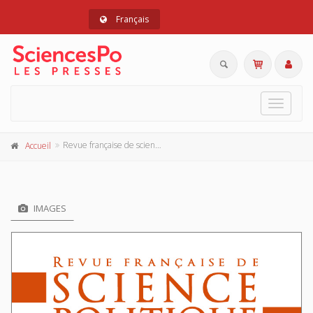
Français
Toggle
navigat
Revue française de science politique 73-6, novembre-décembre 2023
Accueil
IMAGES