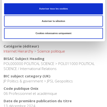
Internet Hierarchy
>
Monde & sociétés
>
Russie - CEI -URSS
Catégorie (éditeur)
Autoriser tous les cookies
Internet Hierarchy
>
Europe
Catégorie (éditeur)
Autoriser la sélection
Internet Hierarchy
>
International
Catégorie (éditeur)
Cookies nécessaires uniquement
Internet Hierarchy
>
Politique
Catégorie (éditeur)
Internet Hierarchy
>
Science politique
BISAC Subject Heading
POL000000 POLITICAL SCIENCE > POL011000 POLITICAL
SCIENCE / International Relations
BIC subject category (UK)
JP Politics & government > JPSL Geopolitics
Code publique Onix
06 Professionnel et académique
Date de première publication du titre
13 décembre 2024