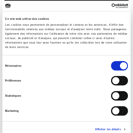
Formats
Sommaire
Ce site web utilise des cookies
Les cookies nous permettent de personnaliser le contenu et les annonces, d'offrir des
fonctionnalités relatives aux médias sociaux et d'analyser notre trafic. Nous partageons
également des informations sur l'utilisation de notre site avec nos partenaires de médias
Spécifications
sociaux, de publicité et d'analyse, qui peuvent combiner celles-ci avec d'autres
informations que vous leur avez fournies ou qu'ils ont collectées lors de votre utilisation
de leurs services.
Éditeur
Sélection
Presses de Sciences Po
Nécessaires
du
Auteur
consentement
Revue
Préférences
Revue française de science politique
Statistiques
ISSN
00352950
Marketing
Langue
français
Catégorie (éditeur)
Afficher les détails