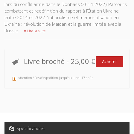
lors du conflit armé dans le Donbass (2014-2022)-Parcours
combattant et redéfinition du rapport à l’État en Ukraine
entre 2014 et 2022-Nationalisme et mémorialisation en
Ukraine : révolution de Maïdan et la guerre limitée avec la
Russie
Lire la suite
Livre broché
-
25,00 €
Acheter
Attention ! Pas d'expédition jusqu'au lundi 17 août
Spécifications