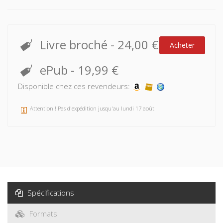
Livre broché
-
24,00 €
Acheter
ePub
-
19,99 €
Disponible chez ces revendeurs:
Attention ! Pas d'expédition jusqu'au lundi 17 août
Spécifications
Formats