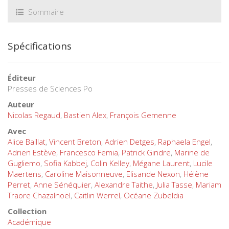
Sommaire
Spécifications
Éditeur
Presses de Sciences Po
Auteur
Nicolas Regaud
,
Bastien Alex
,
François Gemenne
Avec
Alice Baillat
,
Vincent Breton
,
Adrien Detges
,
Raphaela Engel
,
Adrien Estève
,
Francesco Femia
,
Patrick Gindre
,
Marine de
Gugliemo
,
Sofia Kabbej
,
Colin Kelley
,
Mégane Laurent
,
Lucile
Maertens
,
Caroline Maisonneuve
,
Elisande Nexon
,
Hélène
Perret
,
Anne Sénéquier
,
Alexandre Taithe
,
Julia Tasse
,
Mariam
Traore Chazalnoël
,
Caitlin Werrel
,
Océane Zubeldia
Collection
Académique