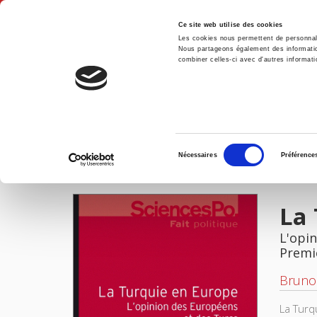
Ce site web utilise des cookies
Les cookies nous permettent de personnalis
Nous partageons également des informations
combiner celles-ci avec d'autres informatio
Accue
La Turquie en Europe
Accueil
Sélection
Nécessaires
Préférence
du
IMAGES
VIDÉOS
consentement
La 
L'opi
Premi
Bruno
La Turq