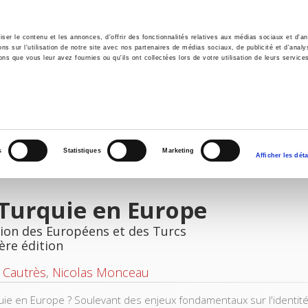
er le contenu et les annonces, d'offrir des fonctionnalités relatives aux médias sociaux et d'ana
 sur l'utilisation de notre site avec nos partenaires de médias sociaux, de publicité et d'analy
ns que vous leur avez fournies ou qu'ils ont collectées lors de votre utilisation de leurs service
il
Environnement
Histoire
International
s
Statistiques
Marketing
Afficher les déta
Turquie en Europe
nion des Européens et des Turcs
ère édition
 Cautrès
,
Nicolas Monceau
uie en Europe ? Soulevant des enjeux fondamentaux sur l'identité, 