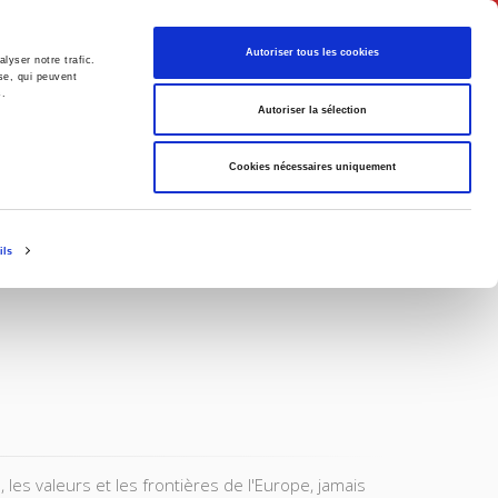
Français
Autoriser tous les cookies
lyser notre trafic.
se, qui peuvent
s.
Politique
Société
Autoriser la sélection
Cookies nécessaires uniquement
ils
les valeurs et les frontières de l'Europe, jamais