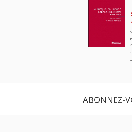
R
e
e
ABONNEZ-V