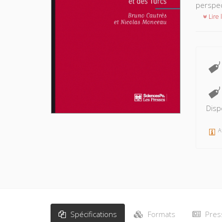
perspec
Lire l
Disp
A
Spécifications
Formats
Pres