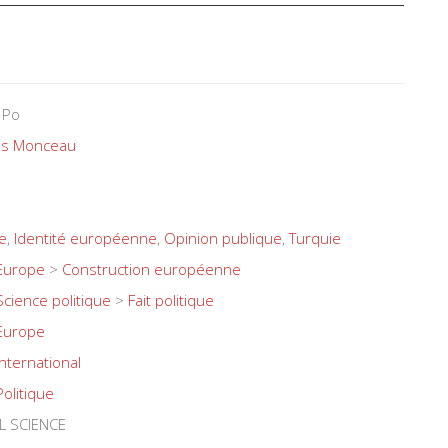
 Po
as Monceau
e
,
Identité européenne
,
Opinion publique
,
Turquie
Europe
>
Construction européenne
Science politique
>
Fait politique
Europe
International
Politique
L SCIENCE