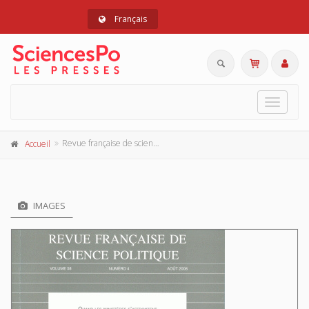
Français
Toggle
navigat
Revue française de science politique 58 - 4, aout 2008
Accueil
IMAGES