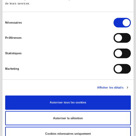
de leurs services.
L'action sociale en France
Sélection
Nécessaires
du
consentement
Le régime politique de l'Union européenne
Préférences
Statistiques
Dictionnaire d'écologie politique
Marketing
Le développement
Afficher les détails
Autoriser tous les cookies
Théories des relations internationales
Autoriser la sélection
Cookies nécessaires uniquement