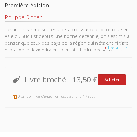
Première édition
Philippe Richer
Devant le rythme soutenu de la croissance économique en
Asie du Sud-Est depuis une bonne décennie, on s’est mis à
penser que ceux des pays de la région qui n’étaient ni tigre
Lire la suite
ni dragon le deviendraient bientôt ; il fallut déchanter. Du
boom, tant vanté, on avait négligé les redoutables effets
sociaux. Et on avait oublié que chaque État avait conservé
son originalité et ses propres, souvent graves, difficultés
susceptibles de mettre en péril la solidarité. Après avoir
Livre broché
-
13,50 €
Acheter
établi un bilan à la veille de la crise économique, les auteurs
de cet ouvrage s’attachent à caractériser l’évolution de
chacun des dix États du Sud-Est asiatique pour mieux
Attention ! Pas d'expédition jusqu'au lundi 17 août
envisager les perspectives.